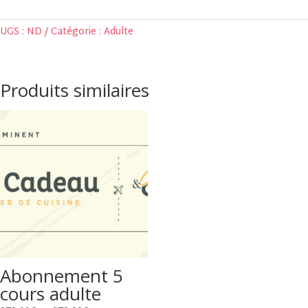
10
UGS :
ND
Catégorie :
Adulte
cours
Adulte
Produits similaires
Abonnement 5
cours adulte