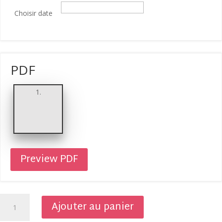
Choisir date
PDF
Preview PDF
quantité
Ajouter au panier
de
Abonnement