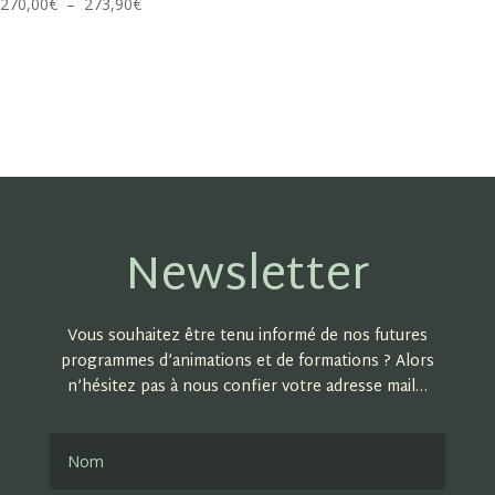
Plage
270,00
€
–
273,90
€
de
prix :
270,00€
à
273,90€
Newsletter
Vous souhaitez être tenu informé de nos futures
programmes d’animations et de formations ? Alors
n’hésitez pas à nous confier votre adresse mail…