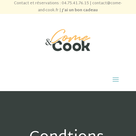
Contact et réservations :
04.75.41.76.15
|
contact@come-
and-cook.fr
|
J’ai un bon cadeau