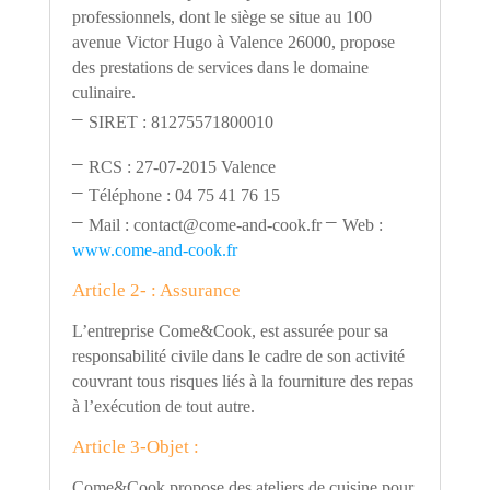
professionnels, dont le siège se situe au 100
avenue Victor Hugo à Valence 26000, propose
des prestations de services dans le domaine
culinaire.
–
SIRET : 81275571800010
–
RCS : 27-07-2015 Valence
–
Téléphone : 04 75 41 76 15
–
–
Mail : contact@come-and-cook.fr
Web :
www.come-and-cook.fr
Article 2- : Assurance
L
’
entreprise Come&Cook, est assurée pour sa
responsabilité civile dans le cadre de son activité
couvrant tous risques liés à la fourniture des repas
à l
’
exécution de tout autre.
Article 3-Objet :
Come&Cook propose des ateliers de cuisine pour