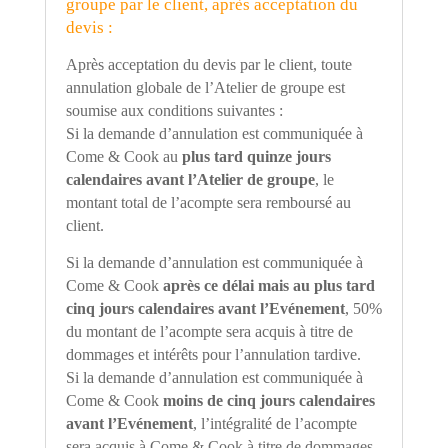
groupe par le client, après acceptation du
devis :
Après acceptation du devis par le client, toute
annulation globale de l
’
Atelier de groupe est
soumise aux conditions suivantes :
Si la demande d
’
annulation est communiquée à
Come & Cook au
plus tard quinze jours
calendaires avant l
’
Atelier de groupe
, le
montant total de l
’
acompte sera remboursé au
client.
Si la demande d
’
annulation est communiquée à
Come & Cook
après ce délai mais au plus tard
cinq jours calendaires avant l
’
Evénement
, 50%
du montant de l
’
acompte sera acquis à titre de
dommages et intérêts pour l
’
annulation tardive.
Si la demande d
’
annulation est communiquée à
Come & Cook
moins de cinq jours calendaires
avant l
’
Evénement
, l
’
intégralité de l
’
acompte
sera acquis à Come & Cook à titre de dommages