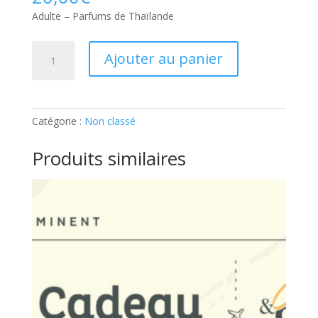
Adulte – Parfums de Thaïlande
quantité
Ajouter au panier
de
Adulte
–
Parfums
Catégorie :
Non classé
de
Thaïlande:
Produits similaires
Part
supplémentaire