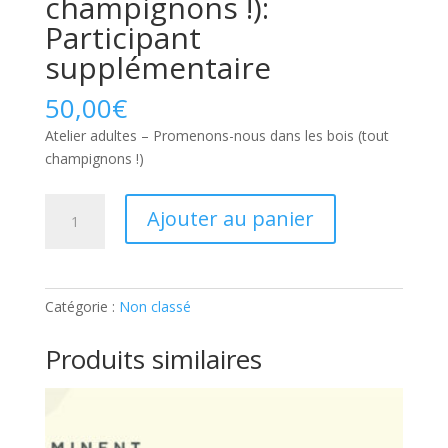
champignons !):
Participant
supplémentaire
50,00
€
Atelier adultes – Promenons-nous dans les bois (tout
champignons !)
quantité
Ajouter au panier
de
Atelier
adultes
–
Catégorie :
Non classé
Promenons-
nous
Produits similaires
dans
les
bois
(tout