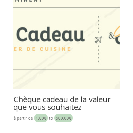
champignons
!):
Participant
supplémentaire
Chèque cadeau de la valeur
que vous souhaitez
à partir de
1,00
€
to
500,00
€