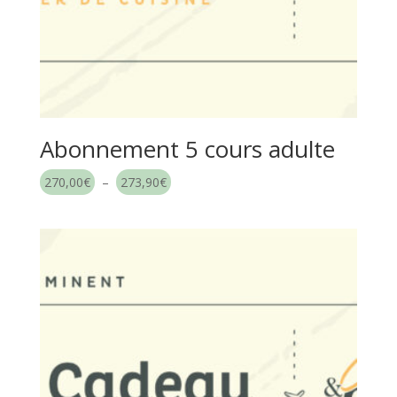
Abonnement 5 cours adulte
Plage
270,00
€
–
273,90
€
de
prix :
270,00€
à
273,90€