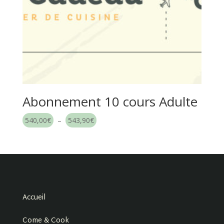
Abonnement 10 cours Adulte
Plage
540,00
€
–
543,90
€
de
prix :
540,00€
à
543,90€
Accueil
Come & Cook