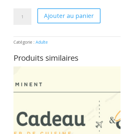
quantité
Ajouter au panier
de
ATELIER
ADULTE
–
Catégorie :
Adulte
TOUT
CHOUX:
Produits similaires
Ticket