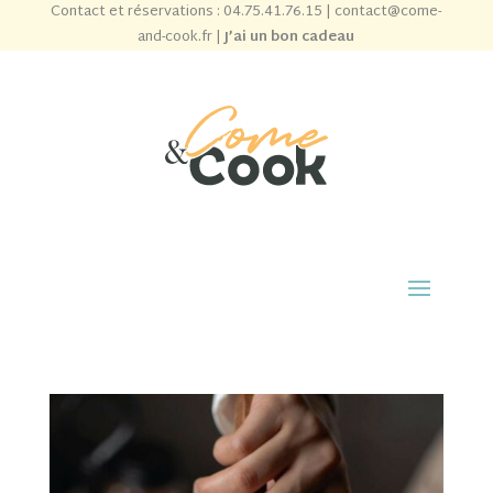
Contact et réservations :
04.75.41.76.15
|
contact@come-
and-cook.fr
|
J’ai un bon cadeau