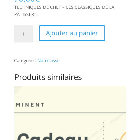
TECHNIQUES DE CHEF – LES CLASSIQUES DE LA
PÂTISSERIE
quantité
Ajouter au panier
de
TECHNIQUES
DE
CHEF
Catégorie :
Non classé
–
LES
Produits similaires
CLASSIQUES
DE
LA
PÂTISSERIE:
Ticket