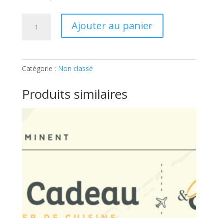
quantité
Ajouter au panier
de
TECHNIQUES
DE
CHEF
Catégorie :
Non classé
–
100%
Produits similaires
POISSONS:
Ticket