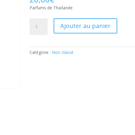
Parfums de Thaïlande
quantité
Ajouter au panier
de
Parfums
de
Thaïlande:
Catégorie :
Non classé
Part
supplémentaire