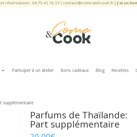
et réservations :
04.75.41.76.15
|
contact@come-and-cook.fr
|
J’ai un bo
Participer à un atelier
Bons cadeaux
Blog
Recettes
rt supplémentaire
Parfums de Thaïlande:
Part supplémentaire
20,00
€