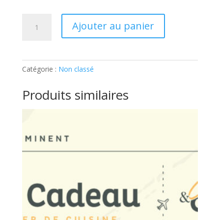
quantité
Ajouter au panier
de
Parfums
de
Thaïlande:
Catégorie :
Non classé
Part
supplémentaire
Produits similaires