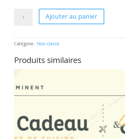
quantité
Ajouter au panier
de
ENFANT
–
APERITIF
Catégorie :
Non classé
DE
FÊTES:
Produits similaires
Ticket