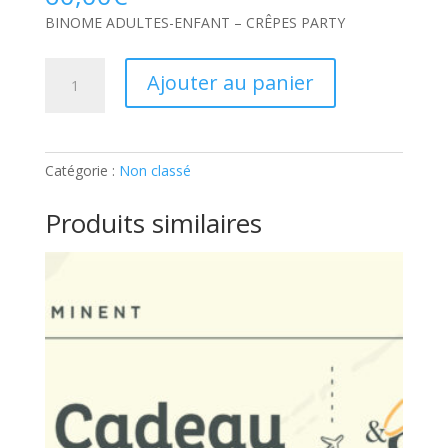
BINOME ADULTES-ENFANT – CRÊPES PARTY
quantité
Ajouter au panier
de
BINOME
ADULTES-
ENFANT
Catégorie :
Non classé
–
CRÊPES
Produits similaires
PARTY:
Ticket