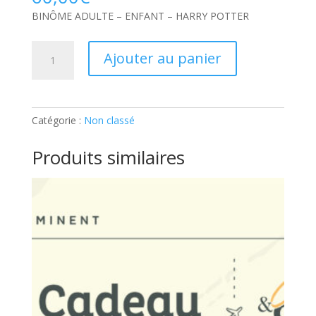
BINÔME ADULTE – ENFANT – HARRY POTTER
quantité
Ajouter au panier
de
BINÔME
ADULTE
–
Catégorie :
Non classé
ENFANT
–
Produits similaires
HARRY
POTTER:
Ticket