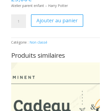
Atelier parent enfant – Harry Potter
quantité
Ajouter au panier
de
Atelier
parent
enfant
Catégorie :
Non classé
–
Harry
Produits similaires
Potter:
Participant
supplémentaire