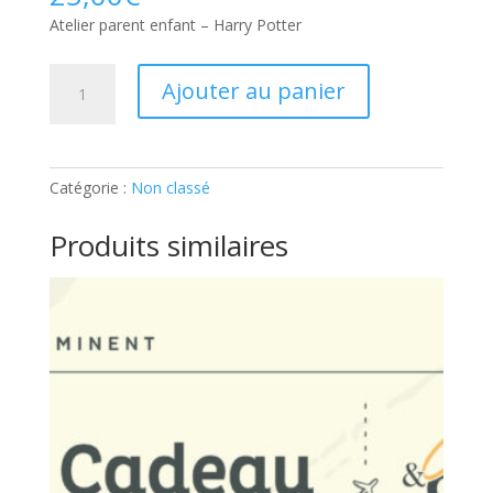
Atelier parent enfant – Harry Potter
quantité
Ajouter au panier
de
Atelier
parent
enfant
Catégorie :
Non classé
–
Harry
Produits similaires
Potter:
Participant
supplémentaire