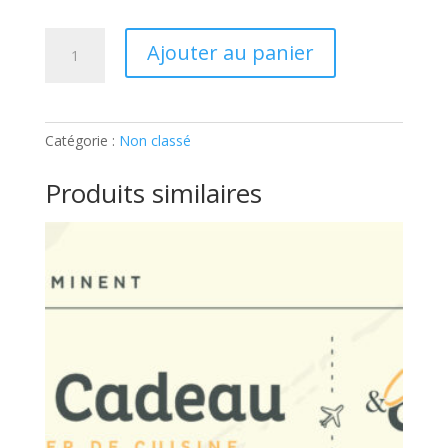
quantité
Ajouter au panier
de
ATELIER
ENFANTS
–
Catégorie :
Non classé
ON
DIT
Produits similaires
CHEESE
!:
Ticket