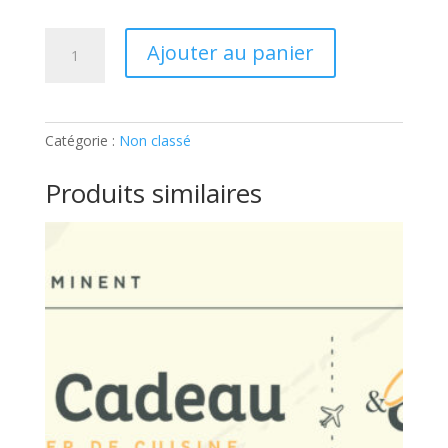
quantité
Ajouter au panier
de
ATELIER
ENFANTS
–
Catégorie :
Non classé
LES
MINIONS:
Produits similaires
Ticket