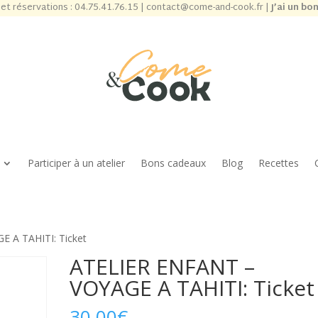
et réservations :
04.75.41.76.15
|
contact@come-and-cook.fr
|
J’ai un bo
Participer à un atelier
Bons cadeaux
Blog
Recettes
 A TAHITI: Ticket
ATELIER ENFANT –
VOYAGE A TAHITI: Ticket
30,00
€