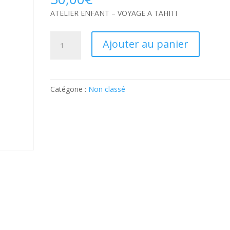
ATELIER ENFANT – VOYAGE A TAHITI
quantité
Ajouter au panier
de
ATELIER
ENFANT
–
Catégorie :
Non classé
VOYAGE
A
TAHITI:
Ticket