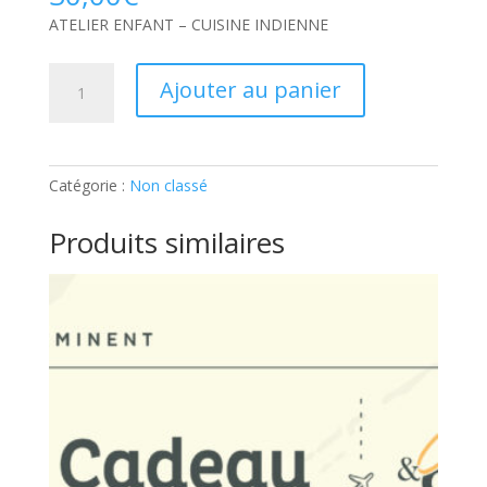
ATELIER ENFANT – CUISINE INDIENNE
quantité
Ajouter au panier
de
ATELIER
ENFANT
–
Catégorie :
Non classé
CUISINE
INDIENNE:
Produits similaires
Ticket