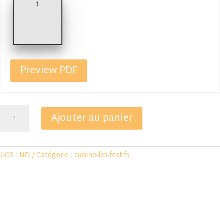
Preview PDF
quantité
Ajouter au panier
de
Atelier
de
UGS :
ND
Catégorie :
cuisine-les-festifs
Cuisine
Les
Festifs
–
3h