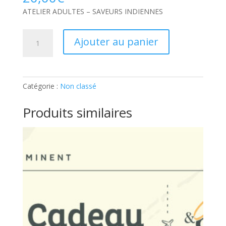
ATELIER ADULTES – SAVEURS INDIENNES
quantité
Ajouter au panier
de
ATELIER
ADULTES
–
Catégorie :
Non classé
SAVEURS
INDIENNES:
Produits similaires
Part
supplémentaire