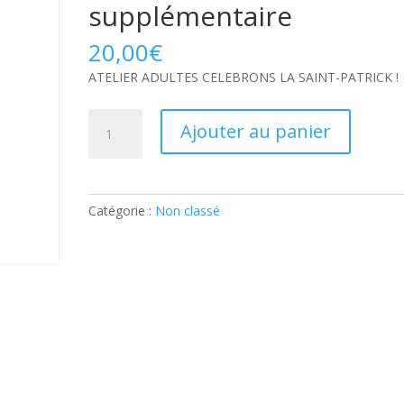
supplémentaire
20,00
€
ATELIER ADULTES CELEBRONS LA SAINT-PATRICK !
quantité
Ajouter au panier
de
ATELIER
ADULTES
CELEBRONS
Catégorie :
Non classé
LA
SAINT-
PATRICK
!:
Part
supplémentaire