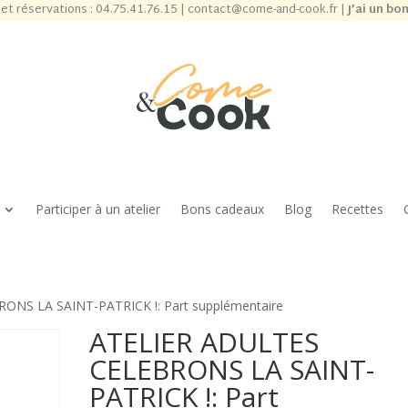
et réservations :
04.75.41.76.15
|
contact@come-and-cook.fr
|
J’ai un bo
Participer à un atelier
Bons cadeaux
Blog
Recettes
ONS LA SAINT-PATRICK !: Part supplémentaire
ATELIER ADULTES
CELEBRONS LA SAINT-
PATRICK !: Part