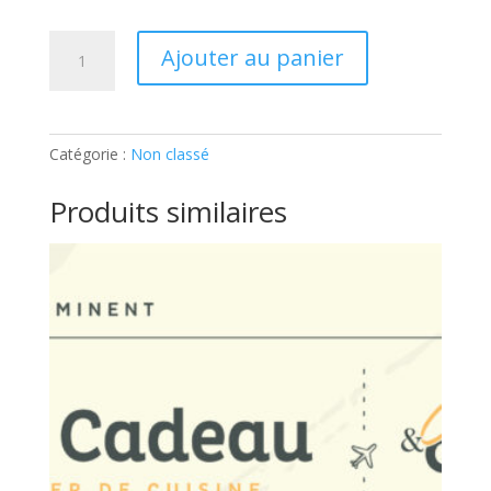
quantité
Ajouter au panier
de
ATELIER
ADULTE
–
Catégorie :
Non classé
SUSHIS
ET
Produits similaires
MAKIS:
Ticket