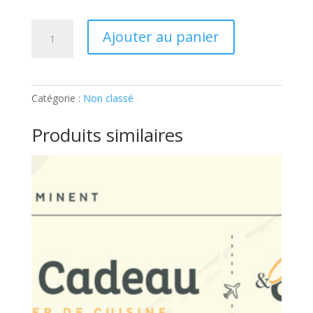
quantité
Ajouter au panier
de
ATELIER
ADULTE
–
Catégorie :
Non classé
SUSHIS
ET
Produits similaires
MAKIS:
Ticket