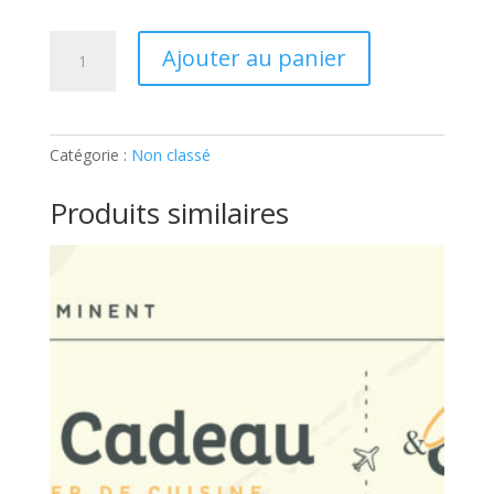
quantité
Ajouter au panier
de
ATELIER
ADULTE
–
Catégorie :
Non classé
SUSHIS
ET
Produits similaires
MAKIS:
Ticket