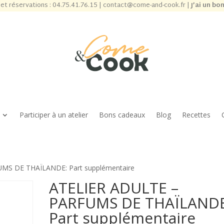
et réservations :
04.75.41.76.15
|
contact@come-and-cook.fr
|
J’ai un bo
Participer à un atelier
Bons cadeaux
Blog
Recettes
MS DE THAÏLANDE: Part supplémentaire
ATELIER ADULTE –
PARFUMS DE THAÏLANDE
Part supplémentaire