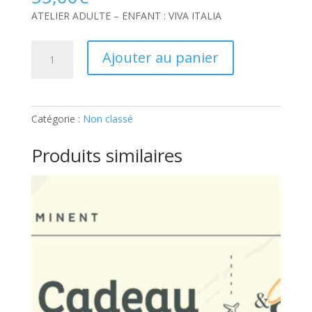
ATELIER ADULTE – ENFANT : VIVA ITALIA
quantité
Ajouter au panier
de
ATELIER
ADULTE
–
Catégorie :
Non classé
ENFANT
:
Produits similaires
VIVA
ITALIA:
Ticket