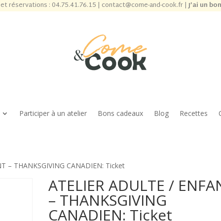
et réservations :
04.75.41.76.15
|
contact@come-and-cook.fr
|
J’ai un bo
Participer à un atelier
Bons cadeaux
Blog
Recettes
NT – THANKSGIVING CANADIEN: Ticket
ATELIER ADULTE / ENFA
– THANKSGIVING
CANADIEN: Ticket