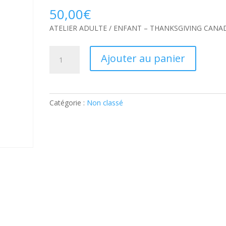
50,00
€
ATELIER ADULTE / ENFANT – THANKSGIVING CANA
quantité
Ajouter au panier
de
ATELIER
ADULTE
/
Catégorie :
Non classé
ENFANT
–
THANKSGIVING
CANADIEN:
Ticket