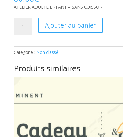
ATELIER ADULTE ENFANT – SANS CUISSON
quantité
Ajouter au panier
de
ATELIER
ADULTE
ENFANT
Catégorie :
Non classé
–
SANS
Produits similaires
CUISSON:
Ticket