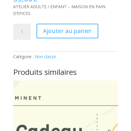
ATELIER ADULTE / ENFANT – MAISON EN PAIN
D’EPICES
quantité
Ajouter au panier
de
ATELIER
ADULTE
/
Catégorie :
Non classé
ENFANT
–
Produits similaires
MAISON
EN
PAIN
D’EPICES:
Ticket