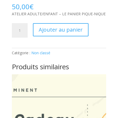
50,00
€
ATELIER ADULTE/ENFANT – LE PANIER PIQUE-NIQUE
quantité
Ajouter au panier
de
ATELIER
ADULTE/ENFANT
–
Catégorie :
Non classé
LE
PANIER
Produits similaires
PIQUE-
NIQUE:
Ticket