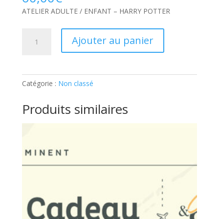
ATELIER ADULTE / ENFANT – HARRY POTTER
quantité
Ajouter au panier
de
ATELIER
ADULTE
/
Catégorie :
Non classé
ENFANT
–
Produits similaires
HARRY
POTTER:
Ticket