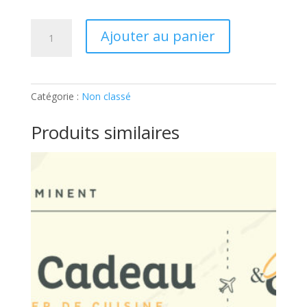
quantité
Ajouter au panier
de
Atelier
Ados
–
Catégorie :
Non classé
Street
Food:
Produits similaires
Ticket