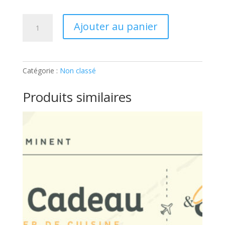
quantité
Ajouter au panier
de
ATELIER
ADOS
–
Catégorie :
Non classé
100%
USA:
Produits similaires
Ticket