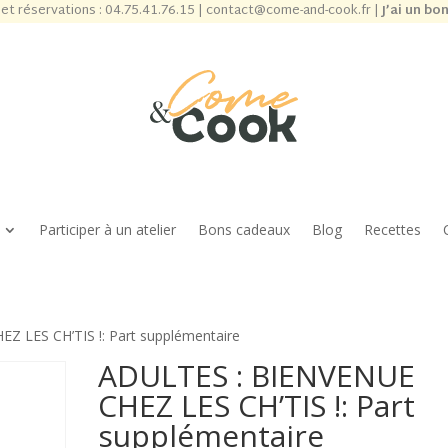
et réservations :
04.75.41.76.15
|
contact@come-and-cook.fr
|
J’ai un bo
Participer à un atelier
Bons cadeaux
Blog
Recettes
Z LES CH’TIS !: Part supplémentaire
ADULTES : BIENVENUE
CHEZ LES CH’TIS !: Part
supplémentaire