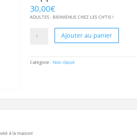
30,00
€
ADULTES : BIENVENUE CHEZ LES CH’TIS !
quantité
Ajouter au panier
de
ADULTES
:
BIENVENUE
Catégorie :
Non classé
CHEZ
LES
CH’TIS
!:
Part
supplémentaire
ité à la maison!