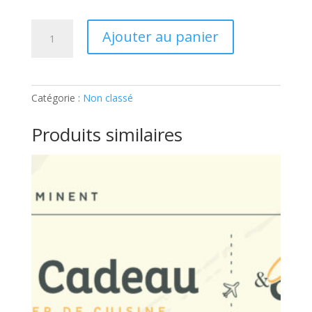
quantité
Ajouter au panier
de
ADULTE
–
LA
Catégorie :
Non classé
TERRINE
DE
Produits similaires
FOIE
GRAS:
Ticket