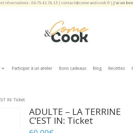
et réservations :
04.75.41.76.15
|
contact@come-and-cook.fr
|
J’ai un bo
Participer à un atelier
Bons cadeaux
Blog
Recettes
T IN: Ticket
ADULTE – LA TERRINE
C’EST IN: Ticket
60,00
€