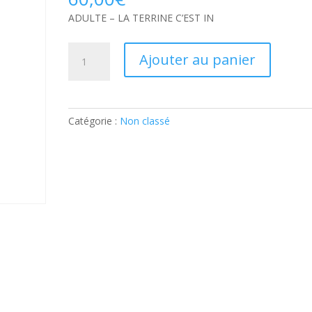
ADULTE – LA TERRINE C’EST IN
quantité
Ajouter au panier
de
ADULTE
–
LA
Catégorie :
Non classé
TERRINE
C’EST
IN:
Ticket