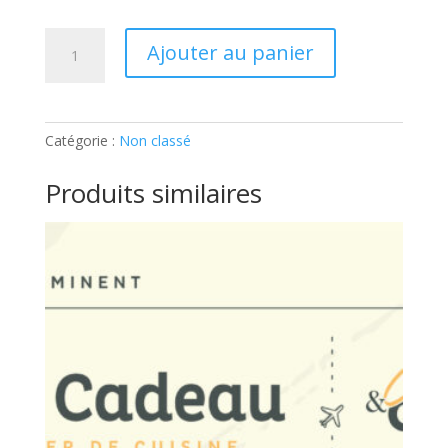
quantité
Ajouter au panier
de
ADULTE
–
BIENVENUE
Catégorie :
Non classé
CHEZ
LES
Produits similaires
CH’TIS
!:
Ticket