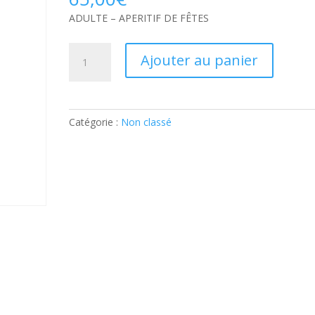
ADULTE – APERITIF DE FÊTES
quantité
Ajouter au panier
de
ADULTE
–
APERITIF
Catégorie :
Non classé
DE
FÊTES:
Ticket