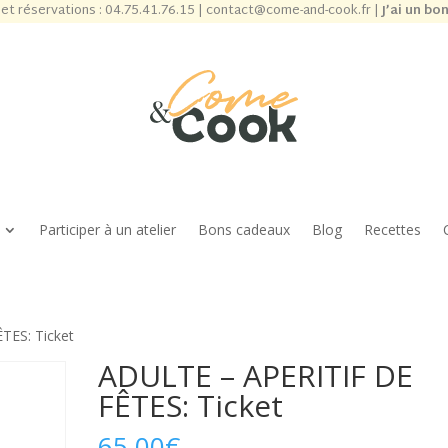
et réservations :
04.75.41.76.15
|
contact@come-and-cook.fr
|
J’ai un bo
Participer à un atelier
Bons cadeaux
Blog
Recettes
TES: Ticket
ADULTE – APERITIF DE
FÊTES: Ticket
65,00
€