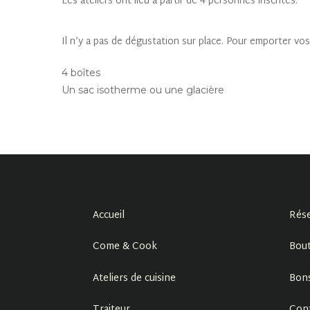
Les ateliers ont lieu à partir de 4 personnes inscrites.
Il n’y a pas de dégustation sur place. Pour emporter vos 
4 boîtes
Un sac isotherme ou une glacière
Accueil
Rése
Come & Cook
Bout
Ateliers de cuisine
Bon
Traiteur
Con