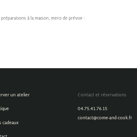
préparations à la maison, merci de prévoir :
rver un atelier
Contact et réservations
ique
04.75.41.76.15
contact@come-and-cook.fr
s cadeaux
tact