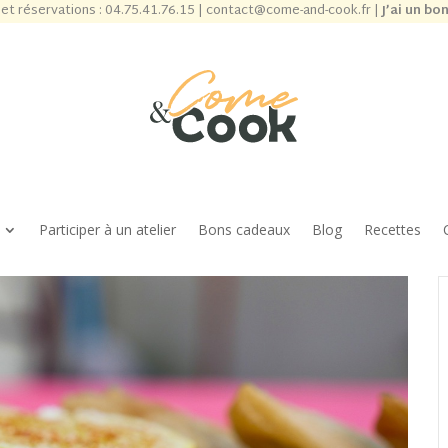
et réservations :
04.75.41.76.15
|
contact@come-and-cook.fr
|
J’ai un bo
Participer à un atelier
Bons cadeaux
Blog
Recettes