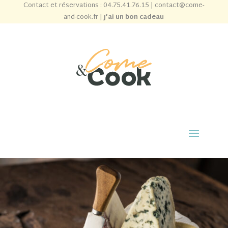
Contact et réservations :
04.75.41.76.15
|
contact@come-
and-cook.fr
|
J’ai un bon cadeau