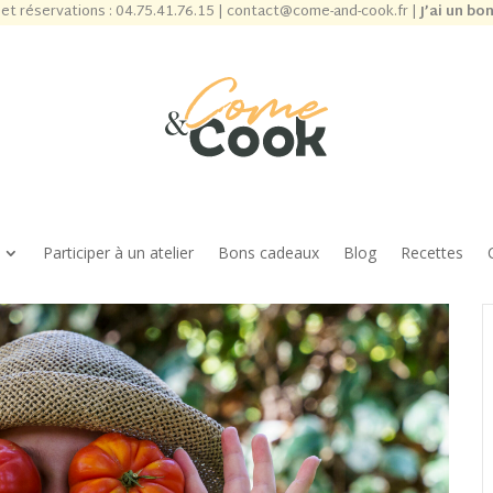
et réservations :
04.75.41.76.15
|
contact@come-and-cook.fr
|
J’ai un bo
Participer à un atelier
Bons cadeaux
Blog
Recettes