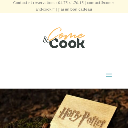
Contact et réservations :
04.75.41.76.15
|
contact@come-
and-cook.fr
|
J’ai un bon cadeau