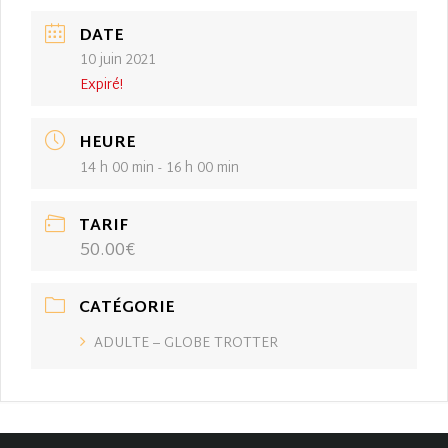
DATE
10 juin 2021
Expiré!
HEURE
14 h 00 min - 16 h 00 min
TARIF
50.00€
CATÉGORIE
ADULTE – GLOBE TROTTER