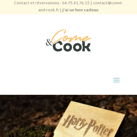
Contact et réservations :
04.75.41.76.15
|
contact@come-
and-cook.fr
|
J’ai un bon cadeau