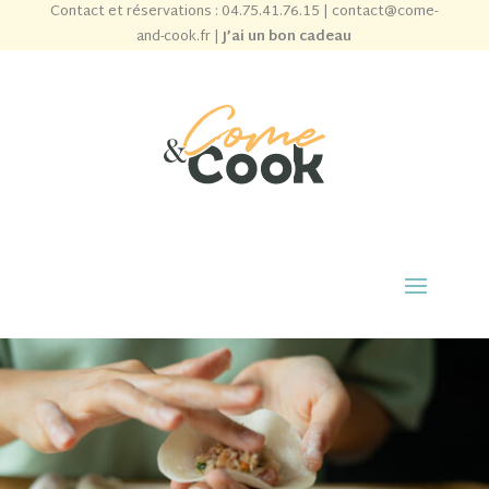
Contact et réservations :
04.75.41.76.15
|
contact@come-
and-cook.fr
|
J’ai un bon cadeau