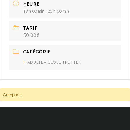
HEURE
18 h 00 min - 20 h 00 min
TARIF
50.00€
CATÉGORIE
ADULTE – GLOBE TROTTER
Complet !