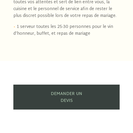
toutes vos attentes et sert de lien entre vous, la
cuisine et le personnel de service afin de rester le
plus discret possible lors de votre repas de mariage.
Titulaire d’un BTS hôtelier option art culinaire et
•
1 serveur toutes les 25-30 personnes pour le vin
de la table (ça en jète hein!), j’ai travaillé dans des
hôtels 5 étoiles et des restaurants gastronomiques!
d’honneur, buffet, et repas de mariage
Je me suis formée en pâtisserie dans un
restaurant traditionnel parce que la pâtisserie
c’est mon pêché mignon. Aujourd’hui je partage
ma passion chez Come&Cook pour vous
transmettre mon savoir faire
DEMANDER UN
DEVIS