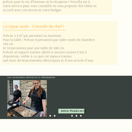
prévoir pour le vin d’honneur et la réception ? Priscilla est à
votre service pour vous conseiller et vous proposer des idées en
accord avec vos envies et votre budget.
Le repas assis - Conseils du chef !
Prévoir 1.5 m² par personne au minimum.
Pour la table : Prévoir 8 personnes par table ronde de diamètre
150 cm
et 10 personnes pour une table de 180 cm.
Prévoir un espace traiteur abrité si aucune cuisine n’est à
disposition, veiller à ce que cet espace traiteur
soit muni de branchements électriques et d’une arrivée d’eau.
Les animations culinaires à sélectionner
Atelier Plancha terre