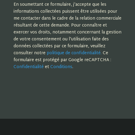
En soumettant ce formulaire, j'accepte que les
informations collectées puissent être utilisées pour
me contacter dans le cadre de la relation commerciale
résultant de cette demande. Pour connaître et
Titulaire d’un BTS hôtelier option art culinaire et
exercer vos droits, notamment concernant la gestion
de la table (ça en jète hein!), j’ai travaillé dans des
hôtels 5 étoiles et des restaurants gastronomiques!
de votre consentement ou l'utilisation faite des
Je me suis formée en pâtisserie dans un
restaurant traditionnel parce que la pâtisserie
données collectées par ce formulaire, veuillez
c’est mon pêché mignon. Aujourd’hui je partage
ma passion chez Come&Cook pour vous
consulter notre
politique de confidentialité.
Ce
transmettre mon savoir faire
formulaire est protégé par Google reCAPTCHA :
Confidentialité
et
Conditions
.