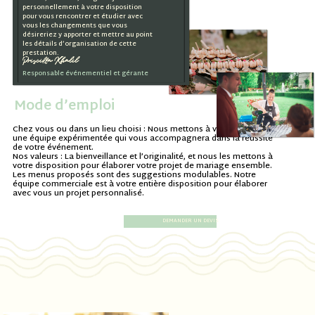
personnellement à votre disposition
pour vous rencontrer et étudier avec
vous les changements que vous
désireriez y apporter et mettre au point
les détails d’organisation de cette
prestation.
Priscilla Khalil
Responsable événementiel et gérante
Mode d’emploi
Chez vous ou dans un lieu choisi : Nous mettons à votre disposition
une équipe expérimentée qui vous accompagnera dans la réussite
de votre événement.
Nos valeurs : La bienveillance et l’originalité, et nous les mettons à
votre disposition pour élaborer votre projet de mariage ensemble.
Les menus proposés sont des suggestions modulables. Notre
équipe commerciale est à votre entière disposition pour élaborer
avec vous un projet personnalisé.
DEMANDER UN DEVIS