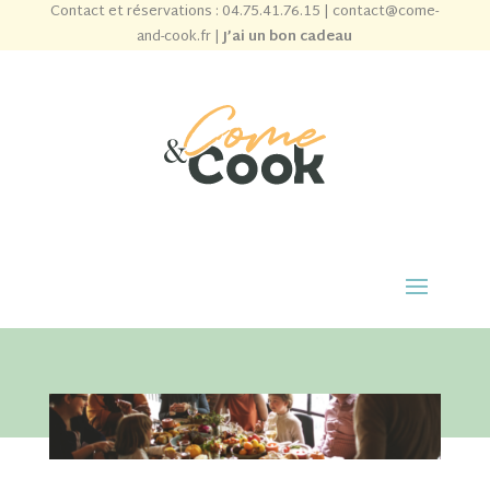
Contact et réservations :
04.75.41.76.15
|
contact@come-
and-cook.fr
|
J’ai un bon cadeau