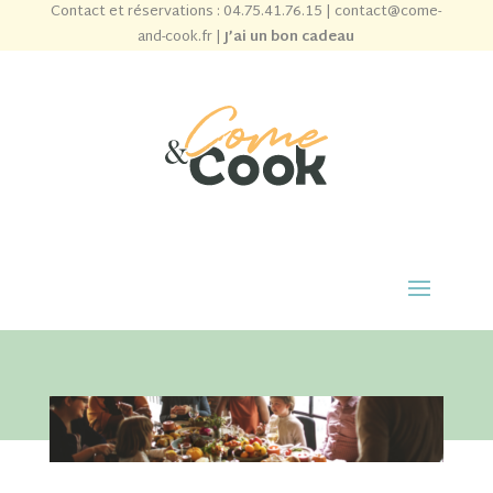
Contact et réservations :
04.75.41.76.15
|
contact@come-
and-cook.fr
|
J’ai un bon cadeau