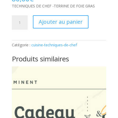
TECHNIQUES DE CHEF -TERRINE DE FOIE GRAS
quantité
Ajouter au panier
de
TECHNIQUES
DE
CHEF
Catégorie :
cuisine-techniques-de-chef
-
TERRINE
Produits similaires
DE
FOIE
GRAS:
Ticket