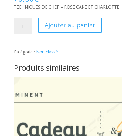
TECHNIQUES DE CHEF – ROSE CAKE ET CHARLOTTE
quantité
Ajouter au panier
de
TECHNIQUES
DE
CHEF
Catégorie :
Non classé
–
ROSE
Produits similaires
CAKE
ET
CHARLOTTE:
Ticket